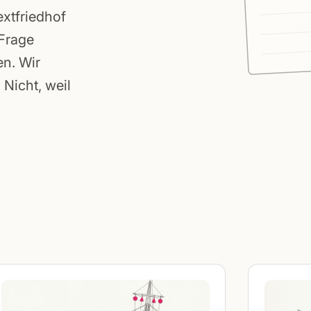
extfriedhof
 Frage
en. Wir
Nicht, weil