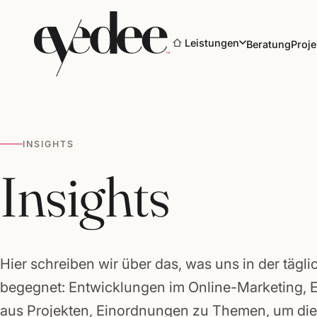
Leistungen
Beratung
Proje
INSIGHTS
Marke & Design
Insights
Websites & Shops
Online-Marketing
Hier schreiben wir über das, was uns in der tägli
SEO & KI-Sichtbarkeit
begegnet: Entwicklungen im Online-Marketing, 
aus Projekten, Einordnungen zu Themen, um die 