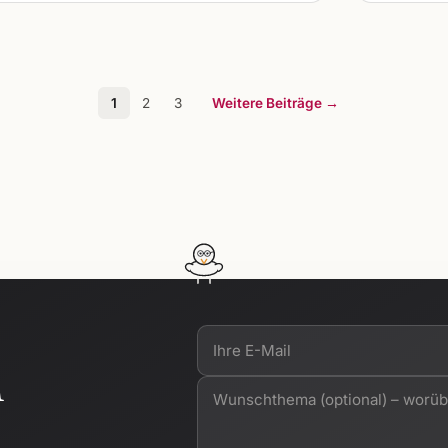
1
2
3
Weitere Beiträge →
n