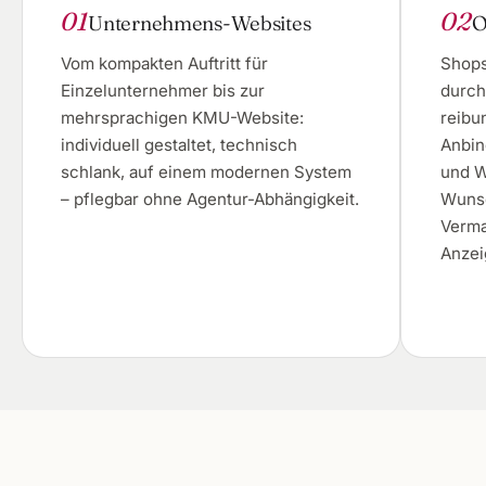
01
02
Unternehmens-Websites
O
Vom kompakten Auftritt für
Shops
Einzelunternehmer bis zur
durch
mehrsprachigen KMU-Website:
reibu
individuell gestaltet, technisch
Anbin
schlank, auf einem modernen System
und W
– pflegbar ohne Agentur-Abhängigkeit.
Wunsc
Verma
Anzei