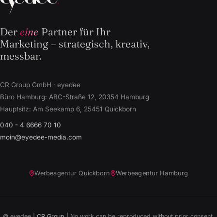
Der
eine
Partner für Ihr
Marketing – strategisch, kreativ,
messbar.
CR Group GmbH · eyedee
Büro Hamburg: ABC-Straße 12, 20354 Hamburg
Hauptsitz: Am Seekamp 6, 25451 Quickborn
040 - 4 6666 70 10
moin@eyedee-media.com
N
Quickborn
Werbeagentur Quickborn
Werbeagentur Hamburg
Hauptsitz
A7
rund 25 Minuten
(externer Link, öffnet in neuem Fenster)
© eyedee |
CR Group
| No work can be reproduced without prior consent.