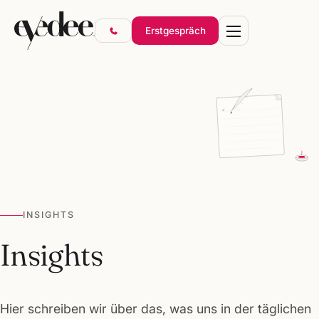
Erstgespräch
Marke & Design
Websites & Shops
Online-Marketing
SEO & KI-Sichtbarkeit
INSIGHTS
Gründerpakete
Insights
Hier schreiben wir über das, was uns in der täglichen