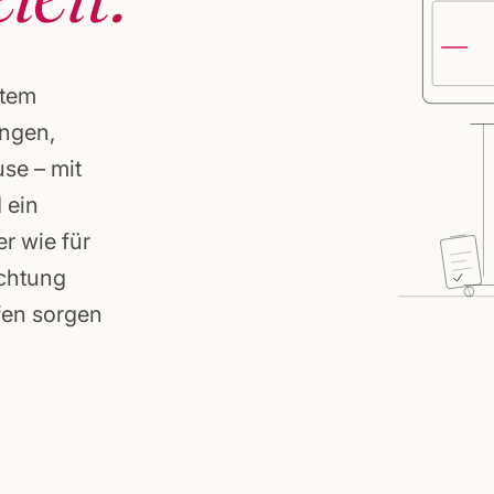
rtem
ungen,
se – mit
 ein
er wie für
ichtung
fen sorgen