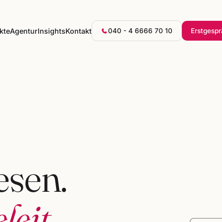
kte
Agentur
Insights
Kontakt
040 - 4 6666 70 10
Erstgesp
sen.
leit.