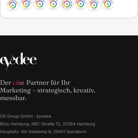
Der
eine
Partner für Ihr
Marketing – strategisch, kreativ,
messbar.
CR Group GmbH · eyedee
Büro Hamburg: ABC-Straße 12, 20354 Hamburg
Hauptsitz: Am Seekamp 6, 25451 Quickborn