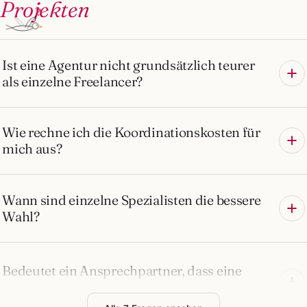
Projekten
?
Ist eine Agentur nicht grundsätzlich teurer
als einzelne Freelancer?
Wie rechne ich die Koordinationskosten für
mich aus?
Wann sind einzelne Spezialisten die bessere
Wahl?
Bedeutet ein Ansprechpartner, dass eine
Person alles macht?