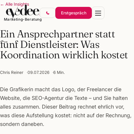
← Alle Insights
Erstgespräch
Marketing-Beratung
Ein Ansprechpartner statt
fünf Dienstleister: Was
Koordination wirklich kostet
Marke & Design
Websites & Shops
Chris Reiner
09.07.2026
6 Min.
Online-Marketing
SEO & KI-Sichtbarkeit
Die Grafikerin macht das Logo, der Freelancer die
Website, die SEO-Agentur die Texte – und Sie halten
Gründerpakete
alles zusammen. Dieser Beitrag rechnet ehrlich vor,
was diese Aufstellung kostet: nicht auf der Rechnung,
sondern daneben.