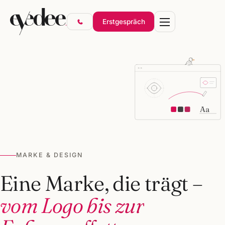
Erstgespräch
Marke & Design
Aa
Websites & Shops
Online-Marketing
SEO & KI-Sichtbarkeit
MARKE & DESIGN
Gründerpakete
Eine Marke, die trägt –
vom Logo bis zur