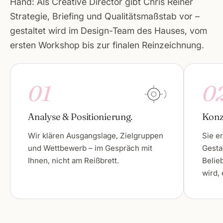
Hand: Als Creative Director gibt Chris Reiner
Strategie, Briefing und Qualitätsmaßstab vor –
gestaltet wird im Design-Team des Hauses, vom
ersten Workshop bis zur finalen Reinzeichnung.
01
0
Analyse & Positionierung.
Konz
Wir klären Ausgangslage, Zielgruppen
Sie e
und Wettbewerb – im Gespräch mit
Gesta
Ihnen, nicht am Reißbrett.
Belie
wird,