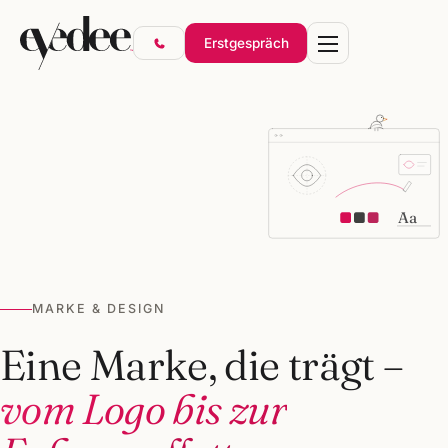
Erstgespräch
Marke & Design
Aa
Websites & Shops
Online-Marketing
SEO & KI-Sichtbarkeit
MARKE & DESIGN
Gründerpakete
Eine Marke, die trägt –
vom Logo bis zur