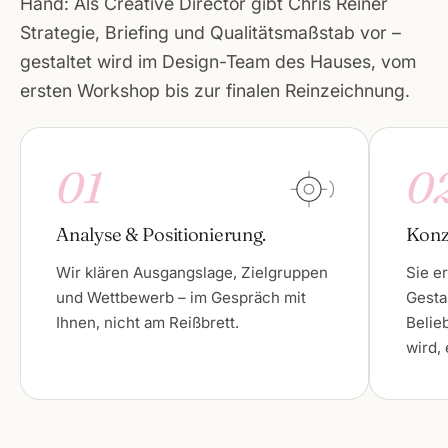
Hand: Als Creative Director gibt Chris Reiner
Strategie, Briefing und Qualitätsmaßstab vor –
gestaltet wird im Design-Team des Hauses, vom
ersten Workshop bis zur finalen Reinzeichnung.
01
0
Analyse & Positionierung.
Konz
Wir klären Ausgangslage, Zielgruppen
Sie e
und Wettbewerb – im Gespräch mit
Gesta
Ihnen, nicht am Reißbrett.
Belie
wird,