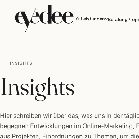
Leistungen
Beratung
Proje
INSIGHTS
Marke & Design
Insights
Websites & Shops
Online-Marketing
Hier schreiben wir über das, was uns in der tägli
SEO & KI-Sichtbarkeit
begegnet: Entwicklungen im Online-Marketing, 
aus Projekten, Einordnungen zu Themen, um die 