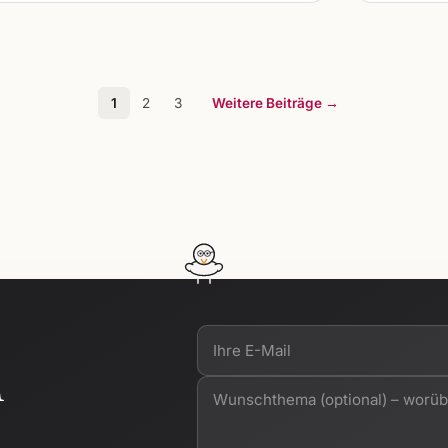
1
2
3
Weitere Beiträge →
n