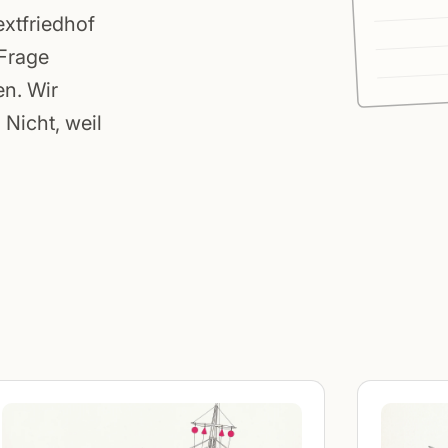
extfriedhof
 Frage
en. Wir
Nicht, weil