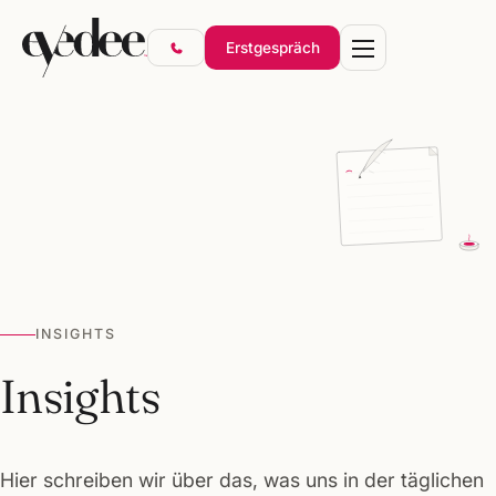
Erstgespräch
Marke & Design
Websites & Shops
Online-Marketing
SEO & KI-Sichtbarkeit
INSIGHTS
Gründerpakete
Insights
Hier schreiben wir über das, was uns in der täglichen