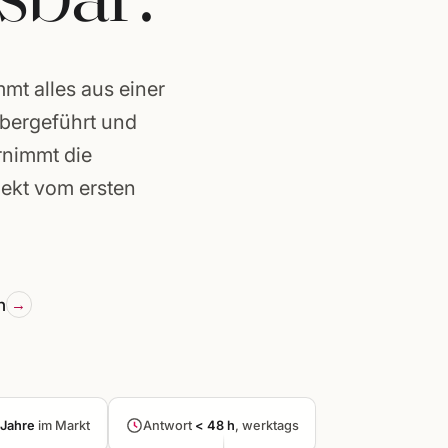
t alles aus einer
abergeführt und
rnimmt die
jekt vom ersten
n
rg ·
Jahre
im Markt
Antwort
< 48 h
, werktags