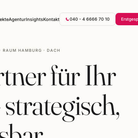
ekte
Agentur
Insights
Kontakt
040 - 4 6666 70 10
Erstges
· RAUM HAMBURG · DACH
tner für Ihr
strategisch,
sbar.