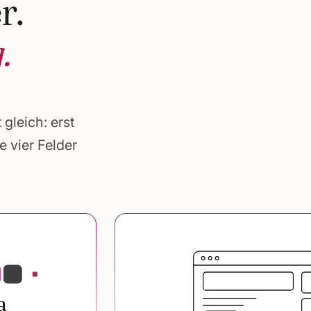
r.
.
 gleich: erst
 vier Felder
a