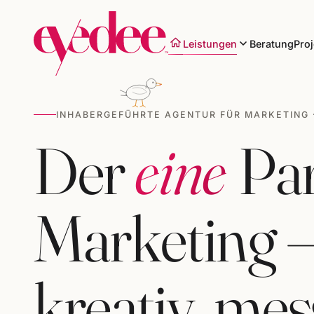
Leistungen
Beratung
Proj
INHABERGEFÜHRTE AGENTUR FÜR MARKETING 
Der
eine
Par
Marke & Design
Websites & Shops
Marketing – 
Online-Marketing
SEO & KI-Sichtbarkeit
kreativ, mes