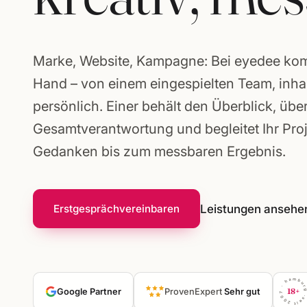
Gründerpakete
Marke, Website, Kampagne: Bei eyedee komm
Hand – von einem eingespielten Team, inh
persönlich. Einer behält den Überblick, übe
Gesamtverantwortung und begleitet Ihr Pro
Gedanken bis zum messbaren Ergebnis.
Leistungen ansehe
Erstgespräch
vereinbaren
seit 2007 · hambu
Google Partner
ProvenExpert
Sehr gut
18+