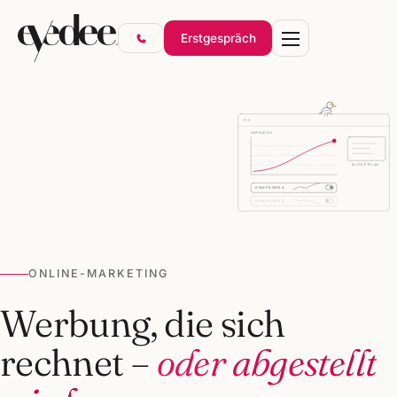
Erstgespräch
ANFRAGEN
BUDGETPLAN
Marke & Design
KAMPAGNE A
Websites & Shops
KAMPAGNE B
Online-Marketing
SEO & KI-Sichtbarkeit
ONLINE-MARKETING
Gründerpakete
Werbung, die sich
rechnet –
oder abgestellt