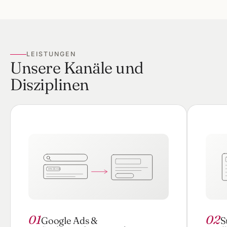
LEISTUNGEN
Unsere Kanäle und
Disziplinen
ANZEIGE
01
02
Google Ads &
S