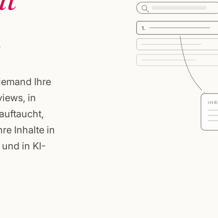
.
1.
 jemand Ihre
iews, in
IHR
 auftaucht,
hre Inhalte in
und in KI-