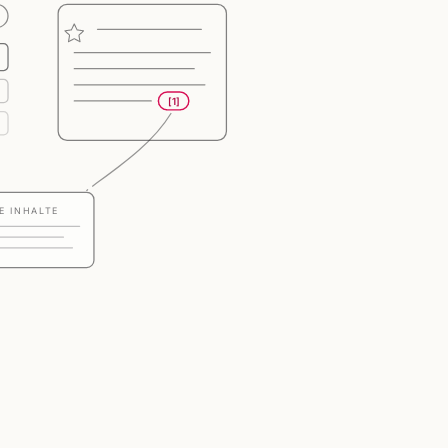
[1]
E INHALTE