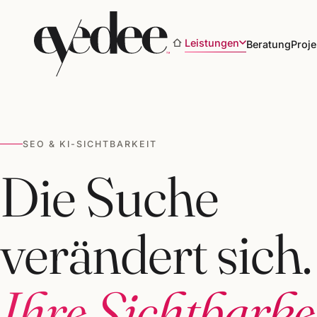
Leistungen
Beratung
Proje
SEO & KI-SICHTBARKEIT
Marke & Design
Die Suche
Websites & Shops
verändert sich.
Online-Marketing
SEO & KI-Sichtbarkeit
Ihre Sichtbarke