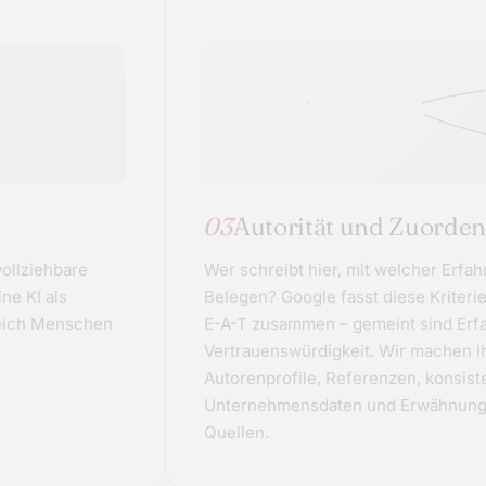
03
Autorität und Zuorden
ollziehbare
Wer schreibt hier, mit welcher Erfa
ne KI als
Belegen? Google fasst diese Kriteri
gleich Menschen
E-A-T zusammen – gemeint sind Erfa
Vertrauenswürdigkeit. Wir machen Ih
Autorenprofile, Referenzen, konsist
Unternehmensdaten und Erwähnunge
Quellen.