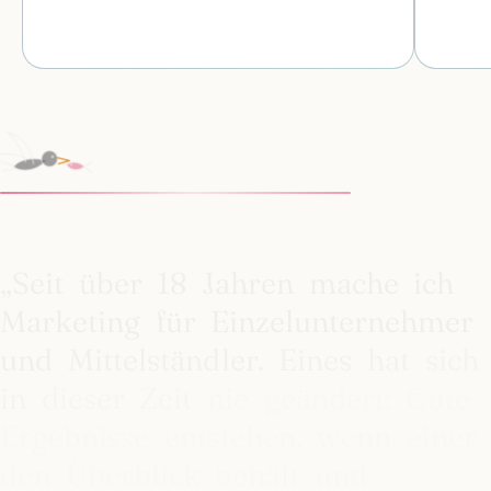
„Seit
über
18
Jahren
mache
ich
Marketing
für
Einzelunternehmer
und
Mittelständler.
Eines
hat
sich
in
dieser
Zeit
nie
geändert:
Gute
Ergebnisse
entstehen,
wenn
einer
den
Überblick
behält
und