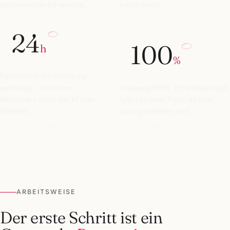
performanten Kampagne.
kurze Wege.
24
100
h
%
Persönliche Rückmeldung
werktags – von einem
Inhabergeführt. Entscheidungen
Menschen, nicht von KI oder
fallen an dem Tisch, an dem
Verteiler.
auch gearbeitet wird.
ARBEITSWEISE
Der erste Schritt ist ein