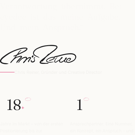
Verantwortung
übernimmt.
Bei
eyedee
ist
das
meine
Aufgabe.
Und
mein
Anspruch.“
Chris Reiner, Gründer und Creative Director
18
1
+
Jahre im Markt – von der ersten
Ansprechpartner. Eine Nummer,
Positionierung bis zur
ein Konzept, ein Anspruch – und