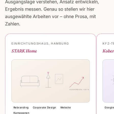
Ausgangslage verstehen, Ansatz entwickeln,
Ergebnis messen. Genau so stellen wir hier
ausgewählte Arbeiten vor – ohne Prosa, mit
Zahlen.
EINRICHTUNGSHAUS, HAMBURG
KFZ-T
STARK Home
Kober
CONVERSION +112 %
Rebranding
Corporate Design
Website
Google
Kampagnen