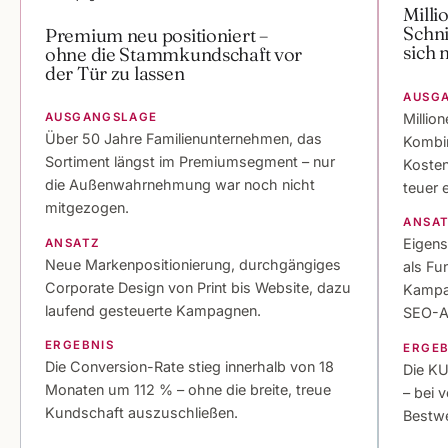
Milli
Schni
Premium neu positioniert –
sich 
ohne die Stammkundschaft vor
der Tür zu lassen
AUSG
Millio
AUSGANGSLAGE
Über 50 Jahre Familienunternehmen, das
Kombin
Sortiment längst im Premiumsegment – nur
Kosten
die Außenwahrnehmung war noch nicht
teuer 
mitgezogen.
ANSA
Eigens
ANSATZ
Neue Markenpositionierung, durchgängiges
als F
Corporate Design von Print bis Website, dazu
Kampag
laufend gesteuerte Kampagnen.
SEO-Ar
ERGEBNIS
ERGEB
Die Conversion-Rate stieg innerhalb von 18
Die KU
Monaten um 112 % – ohne die breite, treue
– bei 
Kundschaft auszuschließen.
Bestwe