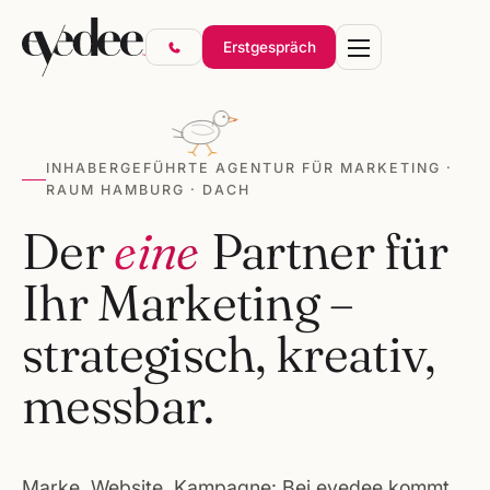
Erstgespräch
INHABERGEFÜHRTE AGENTUR FÜR MARKETING ·
RAUM HAMBURG · DACH
Marke & Design
Der
eine
Partner für
Websites & Shops
Ihr Marketing –
Online-Marketing
SEO & KI-Sichtbarkeit
strategisch, kreativ,
Gründerpakete
messbar.
Marke, Website, Kampagne: Bei eyedee kommt