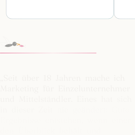
„Seit
über
18
Jahren
mache
ich
Marketing
für
Einzelunternehmer
und
Mittelständler.
Eines
hat
sich
in
dieser
Zeit
nie
geändert:
Gute
Ergebnisse
entstehen,
wenn
einer
den
Überblick
behält
und