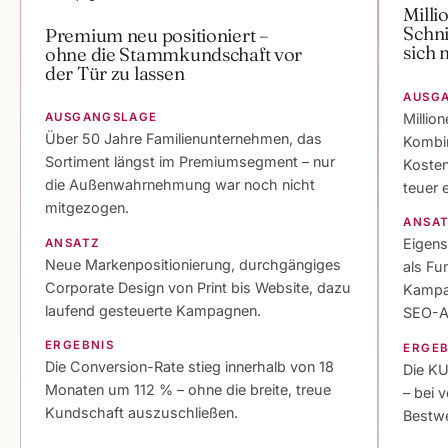
Milli
Schni
Premium neu positioniert –
sich 
ohne die Stammkundschaft vor
der Tür zu lassen
AUSG
Millio
AUSGANGSLAGE
Über 50 Jahre Familienunternehmen, das
Kombin
Sortiment längst im Premiumsegment – nur
Kosten
die Außenwahrnehmung war noch nicht
teuer 
mitgezogen.
ANSA
Eigens
ANSATZ
Neue Markenpositionierung, durchgängiges
als F
Corporate Design von Print bis Website, dazu
Kampag
laufend gesteuerte Kampagnen.
SEO-Ar
ERGEBNIS
ERGEB
Die Conversion-Rate stieg innerhalb von 18
Die KU
Monaten um 112 % – ohne die breite, treue
– bei 
Kundschaft auszuschließen.
Bestwe