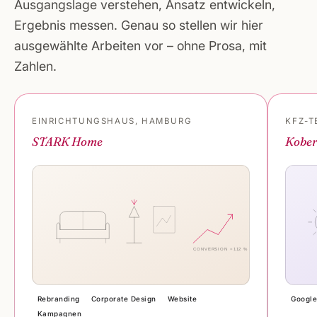
Ausgangslage verstehen, Ansatz entwickeln,
Ergebnis messen. Genau so stellen wir hier
ausgewählte Arbeiten vor – ohne Prosa, mit
Zahlen.
EINRICHTUNGSHAUS, HAMBURG
KFZ-T
STARK Home
Kober
CONVERSION +112 %
Rebranding
Corporate Design
Website
Google
Kampagnen