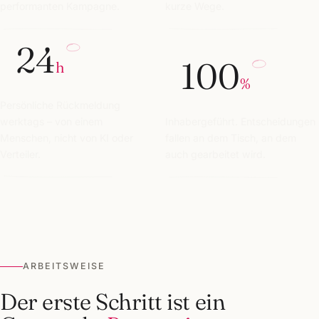
performanten Kampagne.
kurze Wege.
24
100
h
%
Persönliche Rückmeldung
werktags – von einem
Inhabergeführt. Entscheidungen
Menschen, nicht von KI oder
fallen an dem Tisch, an dem
Verteiler.
auch gearbeitet wird.
ARBEITSWEISE
Der erste Schritt ist ein