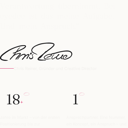
Verantwortung
übernimmt.
Bei
eyedee
ist
das
meine
Aufgabe.
Und
mein
Anspruch.“
Chris Reiner, Gründer und Creative Director
18
1
+
Jahre im Markt – von der ersten
Ansprechpartner. Eine Nummer,
Positionierung bis zur
ein Konzept, ein Anspruch – und