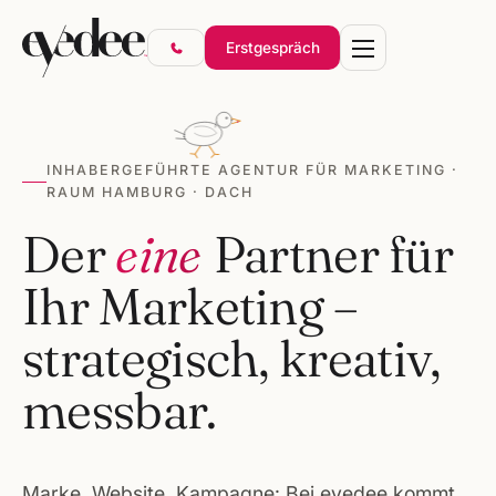
Erstgespräch
INHABERGEFÜHRTE AGENTUR FÜR MARKETING ·
RAUM HAMBURG · DACH
Marke & Design
Der
eine
Partner für
Websites & Shops
Ihr Marketing –
Online-Marketing
SEO & KI-Sichtbarkeit
strategisch, kreativ,
Gründerpakete
messbar.
Marke, Website, Kampagne: Bei eyedee kommt