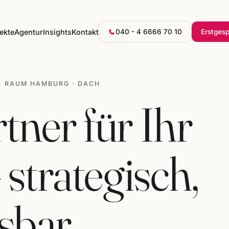
ekte
Agentur
Insights
Kontakt
040 - 4 6666 70 10
Erstges
· RAUM HAMBURG · DACH
tner für Ihr
strategisch,
sbar.