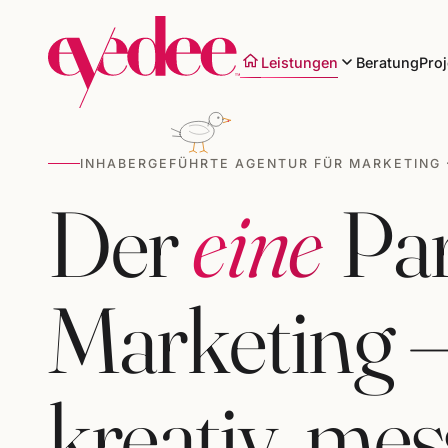
Leistungen
Beratung
Proj
INHABERGEFÜHRTE AGENTUR FÜR MARKETING 
Der
eine
Par
Marke & Design
Websites & Shops
Marketing – 
Online-Marketing
SEO & KI-Sichtbarkeit
kreativ, mes