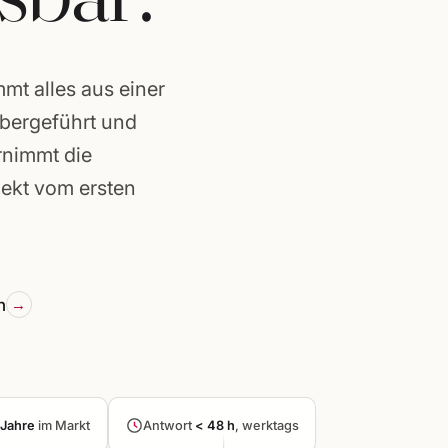
t alles aus einer
abergeführt und
rnimmt die
jekt vom ersten
n
rg ·
Jahre
im Markt
Antwort
< 48 h
, werktags