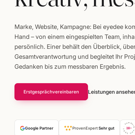
Gründerpakete
Marke, Website, Kampagne: Bei eyedee komm
Hand – von einem eingespielten Team, inh
persönlich. Einer behält den Überblick, übe
Gesamtverantwortung und begleitet Ihr Pro
Gedanken bis zum messbaren Ergebnis.
Leistungen ansehe
Erstgespräch
vereinbaren
seit 2007 · hambu
Google Partner
ProvenExpert
Sehr gut
18+