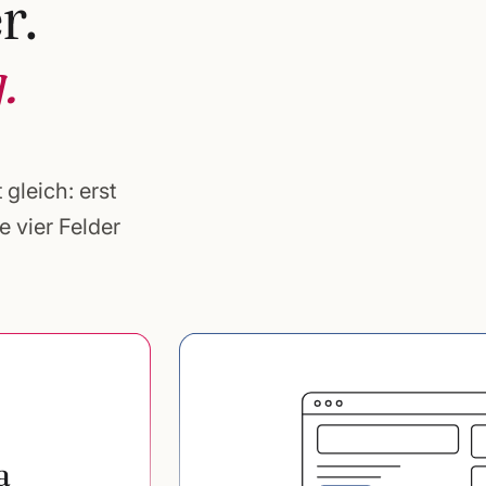
r.
.
 gleich: erst
 vier Felder
a