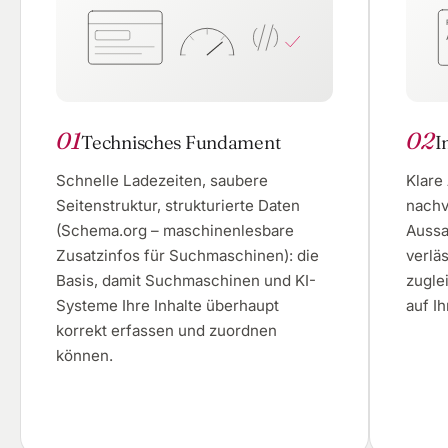
01
02
Technisches Fundament
I
Schnelle Ladezeiten, saubere
Klare
Seitenstruktur, strukturierte Daten
nachv
(Schema.org – maschinenlesbare
Aussag
Zusatzinfos für Suchmaschinen): die
verläs
Basis, damit Suchmaschinen und KI-
zugle
Systeme Ihre Inhalte überhaupt
auf Ih
korrekt erfassen und zuordnen
können.