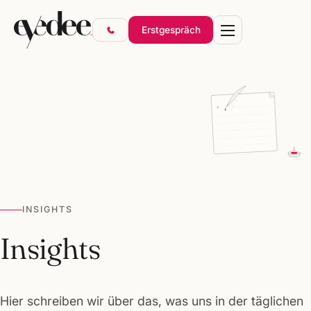
Erstgespräch
Marke & Design
Websites & Shops
Online-Marketing
SEO & KI-Sichtbarkeit
INSIGHTS
Gründerpakete
Insights
Hier schreiben wir über das, was uns in der täglichen