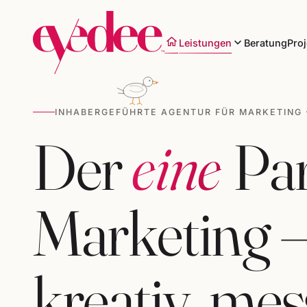
Leistungen
Beratung
Proj
INHABERGEFÜHRTE AGENTUR FÜR MARKETING 
Der
eine
Par
Marke & Design
Websites & Shops
Marketing – 
Online-Marketing
SEO & KI-Sichtbarkeit
kreativ, mes