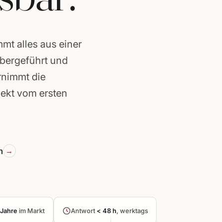
t alles aus einer
abergeführt und
rnimmt die
jekt vom ersten
n
rg ·
Jahre
im Markt
Antwort
< 48 h
, werktags