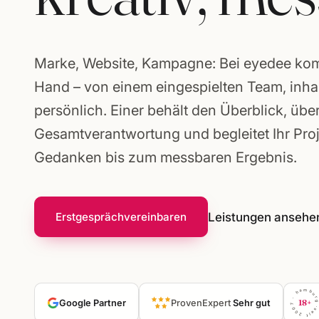
Gründerpakete
Marke, Website, Kampagne: Bei eyedee komm
Hand – von einem eingespielten Team, inh
persönlich. Einer behält den Überblick, übe
Gesamtverantwortung und begleitet Ihr Pro
Gedanken bis zum messbaren Ergebnis.
Leistungen ansehe
Erstgespräch
vereinbaren
seit 2007 · hambu
Google Partner
ProvenExpert
Sehr gut
18+