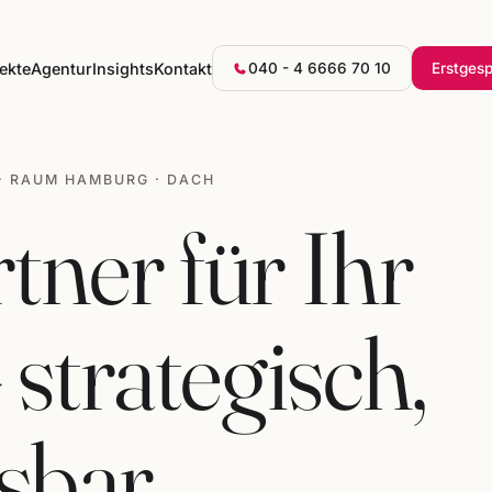
ekte
Agentur
Insights
Kontakt
040 - 4 6666 70 10
Erstges
· RAUM HAMBURG · DACH
tner für Ihr
strategisch,
sbar.