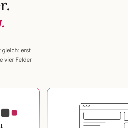
r.
.
 gleich: erst
 vier Felder
a