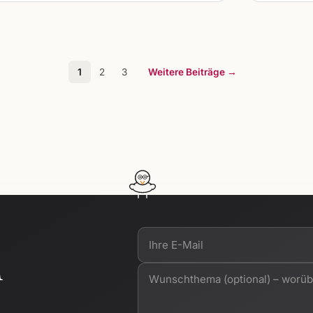
1
2
3
Weitere Beiträge →
n