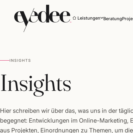
Leistungen
Beratung
Proje
INSIGHTS
Marke & Design
Insights
Websites & Shops
Online-Marketing
Hier schreiben wir über das, was uns in der tägli
SEO & KI-Sichtbarkeit
begegnet: Entwicklungen im Online-Marketing, 
aus Projekten, Einordnungen zu Themen, um die 