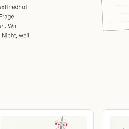
extfriedhof
 Frage
en. Wir
Nicht, weil