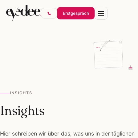
Erstgespräch
Marke & Design
Websites & Shops
Online-Marketing
SEO & KI-Sichtbarkeit
INSIGHTS
Gründerpakete
Insights
Hier schreiben wir über das, was uns in der täglichen