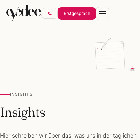
Erstgespräch
Marke & Design
Websites & Shops
Online-Marketing
SEO & KI-Sichtbarkeit
INSIGHTS
Gründerpakete
Insights
Hier schreiben wir über das, was uns in der täglichen