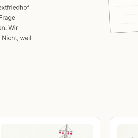
extfriedhof
 Frage
en. Wir
Nicht, weil