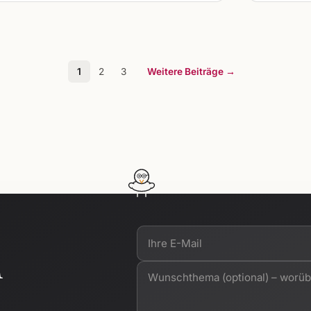
1
2
3
Weitere Beiträge →
n