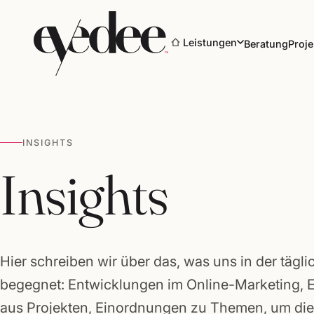
Leistungen
Beratung
Proje
INSIGHTS
Marke & Design
Insights
Websites & Shops
Online-Marketing
Hier schreiben wir über das, was uns in der tägli
SEO & KI-Sichtbarkeit
begegnet: Entwicklungen im Online-Marketing, 
aus Projekten, Einordnungen zu Themen, um die 