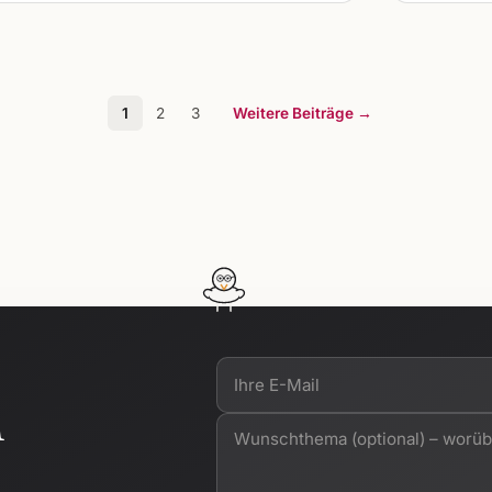
1
2
3
Weitere Beiträge →
n