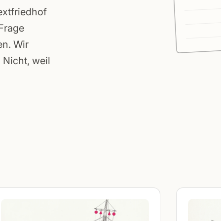
extfriedhof
 Frage
en. Wir
Nicht, weil